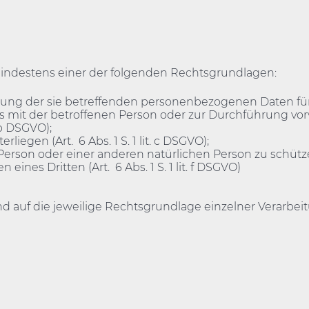
indestens einer der folgenden Rechtsgrundlagen:
beitung der sie betreffenden personenbezogenen Daten 
ertrags mit der betroffenen Person oder zur Durchführung 
. b DSGVO);
liegen (Art. 6 Abs. 1 S. 1 lit. c DSGVO);
rson oder einer anderen natürlichen Person zu schützen (A
nes Dritten (Art. 6 Abs. 1 S. 1 lit. f DSGVO)
d auf die jeweilige Rechtsgrundlage einzelner Verarbei
r des Alltags, Mo - Fr vormittags, ARD & montags, 22:30 Uhr S
sschau Baden-Württemberg, Mo - Fr 18:45 Uhr SWR