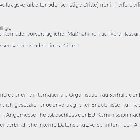
ragsverarbeiter oder sonstige Dritte) nur im erforder
hen & Momente, samstags 18:15 Uhr, SWR
ache Baden-Württemberg, donnerstags 20:15 Uhr, SWR Ferns
ligt;
flichten oder vorvertraglicher Maßnahmen auf Veranlassu
ssen von uns oder eines Dritten.
d oder eine internationale Organisation außerhalb der
lich gesetzlicher oder vertraglicher Erlaubnisse nur na
 ein Angemessenheitsbeschluss der EU-Kommission nach 
er verbindliche interne Datenschutzvorschriften nach A