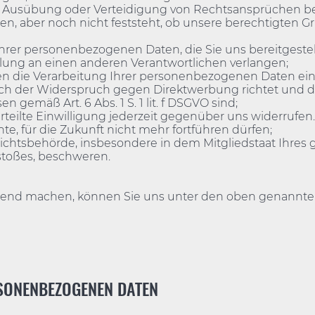
 Ausübung oder Verteidigung von Rechtsansprüchen be
, aber noch nicht feststeht, ob unsere berechtigten Gr
rer personenbezogenen Daten, die Sie uns bereitgestell
ung an einen anderen Verantwortlichen verlangen;
 die Verarbeitung Ihrer personenbezogenen Daten einle
sich der Widerspruch gegen Direktwerbung richtet und d
gemäß Art. 6 Abs. 1 S. 1 lit. f DSGVO sind;
eilte Einwilligung jederzeit gegenüber uns widerrufen. D
te, für die Zukunft nicht mehr fortführen dürfen;
ichtsbehörde, insbesondere in dem Mitgliedstaat Ihres 
stoßes, beschweren.
tend machen, können Sie uns unter den oben genannten
SONENBEZOGENEN DATEN