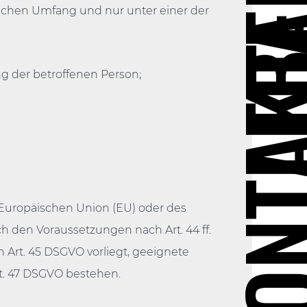
LEB
lichen Umfang und nur unter einer der
KONT
ehen
ng der betroffenen Person;
 Europäischen Union (EU) oder des
ch den Voraussetzungen nach Art. 44 ff.
Art. 45 DSGVO vorliegt, geeignete
rt. 47 DSGVO bestehen.