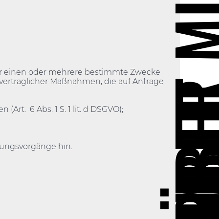
ÜBER M
für einen oder mehrere bestimmte Zwecke
vorvertraglicher Maßnahmen, die auf Anfrage
ARBE
rt. 6 Abs. 1 S. 1 lit. d DSGVO);
tungsvorgänge hin.
WR